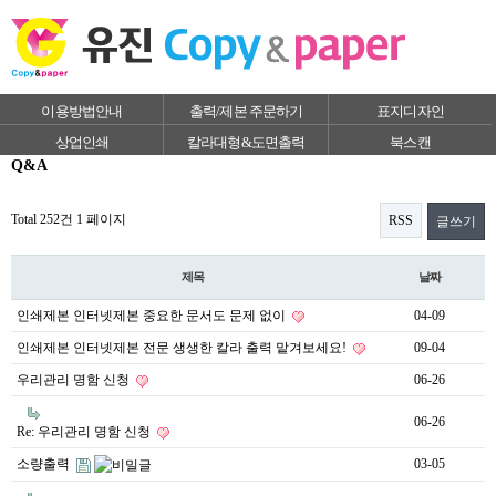
이용방법안내
출력/제본 주문하기
표지디자인
상업인쇄
칼라대형&도면출력
북스캔
Q&A
Total 252건
1 페이지
RSS
글쓰기
제목
날짜
인쇄제본 인터넷제본 중요한 문서도 문제 없이
04-09
인쇄제본 인터넷제본 전문 생생한 칼라 출력 맡겨보세요!
09-04
우리관리 명함 신청
06-26
06-26
Re: 우리관리 명함 신청
소량출력
03-05