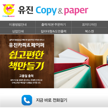
이용방법안내
출력/제본 주문하기
표지디자인
상업인쇄
칼라대형&도면출력
북스캔