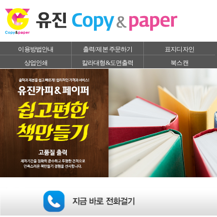
이용방법안내
출력/제본 주문하기
표지디자인
상업인쇄
칼라대형&도면출력
북스캔