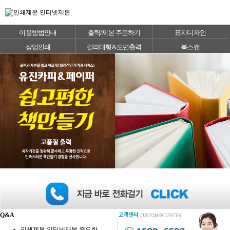
이용방법안내
출력/제본 주문하기
표지디자인
상업인쇄
칼라대형&도면출력
북스캔
Q&A
인쇄제본 인터넷제본 중요한 …